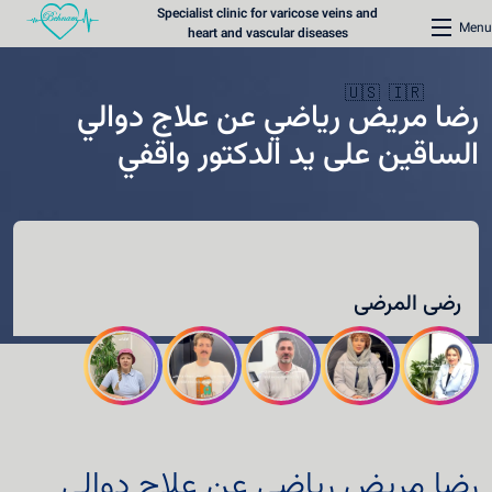
Specialist clinic for varicose veins and
Menu
heart and vascular diseases
🇺🇸
🇮🇷
رضا مريض رياضي عن علاج دوالي
الساقين على يد الدكتور واقفي
الرئيسية
عيادة دوالي الأوردة
رضی المرضى
عيادة القلب
المحتوى الطبي
طرق الاتصال
حجز موعد
رضا مريض رياضي عن علاج دوالي