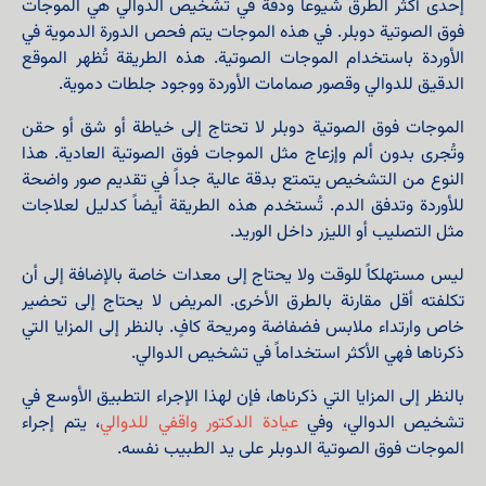
إحدى أكثر الطرق شيوعاً ودقة في تشخيص الدوالي هي الموجات
فوق الصوتية دوبلر. في هذه الموجات يتم فحص الدورة الدموية في
الأوردة باستخدام الموجات الصوتية. هذه الطريقة تُظهر الموقع
الدقيق للدوالي وقصور صمامات الأوردة ووجود جلطات دموية.
الموجات فوق الصوتية دوبلر لا تحتاج إلى خياطة أو شق أو حقن
وتُجرى بدون ألم وإزعاج مثل الموجات فوق الصوتية العادية. هذا
النوع من التشخيص يتمتع بدقة عالية جداً في تقديم صور واضحة
للأوردة وتدفق الدم. تُستخدم هذه الطريقة أيضاً كدليل لعلاجات
مثل التصليب أو الليزر داخل الوريد.
ليس مستهلكاً للوقت ولا يحتاج إلى معدات خاصة بالإضافة إلى أن
تكلفته أقل مقارنة بالطرق الأخرى. المريض لا يحتاج إلى تحضير
خاص وارتداء ملابس فضفاضة ومريحة كافٍ. بالنظر إلى المزايا التي
ذكرناها فهي الأكثر استخداماً في تشخيص الدوالي.
بالنظر إلى المزايا التي ذكرناها، فإن لهذا الإجراء التطبيق الأوسع في
تشخيص الدوالي، وفي
عيادة الدكتور واقفي للدوالي
، يتم إجراء
الموجات فوق الصوتية الدوبلر على يد الطبيب نفسه.