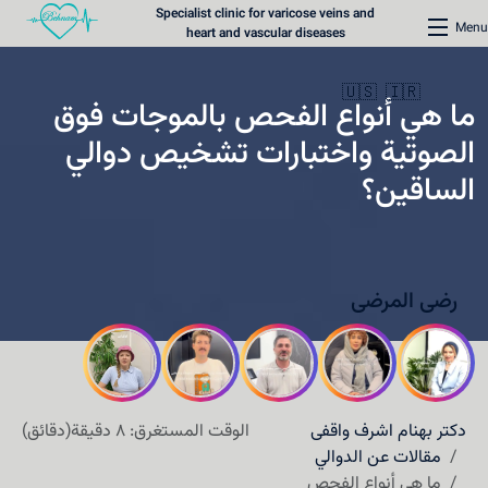
Specialist clinic for varicose veins and
Menu
heart and vascular diseases
🇺🇸
🇮🇷
ما هي أنواع الفحص بالموجات فوق
الصوتية واختبارات تشخيص دوالي
الساقين؟
الرئيسية
عيادة دوالي الأوردة
رضی المرضى
عيادة القلب
المحتوى الطبي
طرق الاتصال
دکتر بهنام اشرف واقفی
الوقت المستغرق: 8 دقيقة(دقائق)
حجز موعد
مقالات عن الدوالي
ما هي أنواع الفحص