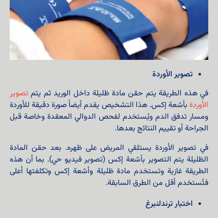
تصوير الأوردة
في هذه الطريقة يتم حقن مادة ظليلة داخل الوريد ثم يتم
تصوير
الأوردة
بأشعة إكس. هذا التشخيص يقدم أيضاً صورة دقيقة للأوردة
ومسار تدفق الدم ويُستخدم لفحص الدوالي المعقدة وخاصة قبل
الجراحة أو تقييم النتائج بعدها.
في تصوير الأوردة يستلقي المريض على ظهره. بعد حقن المادة
الظليلة يتم التصوير بأشعة إكس (تصوير فيديو حي). بما أن هذه
الطريقة غازية وتستخدم مادة ظليلة وأشعة إكس وتكلفتها أعلى
فتُستخدم أقل من الطرق السابقة.
اختبار ترندلنبرغ