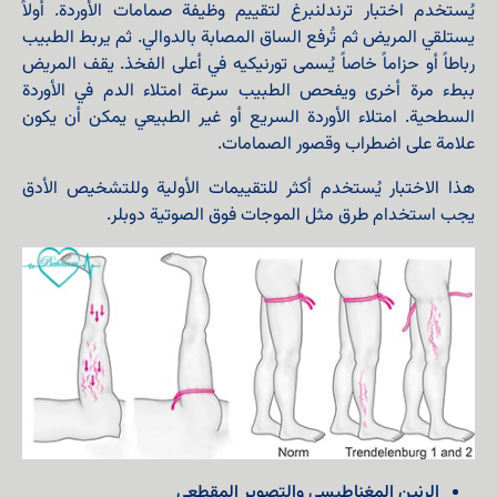
يُستخدم اختبار ترندلنبرغ لتقييم وظيفة صمامات الأوردة. أولاً
يستلقي المريض ثم تُرفع الساق المصابة بالدوالي. ثم يربط الطبيب
رباطاً أو حزاماً خاصاً يُسمى تورنيكيه في أعلى الفخذ. يقف المريض
ببطء مرة أخرى ويفحص الطبيب سرعة امتلاء الدم في الأوردة
السطحية. امتلاء الأوردة السريع أو غير الطبيعي يمكن أن يكون
علامة على اضطراب وقصور الصمامات.
هذا الاختبار يُستخدم أكثر للتقييمات الأولية وللتشخيص الأدق
يجب استخدام طرق مثل الموجات فوق الصوتية دوبلر.
الرنين المغناطيسي والتصوير المقطعي