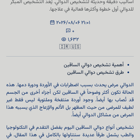
أساليب دقيقة وحديثة لتشخيص الدوالي. يُعَدُّ التشخيص المبكر
للدوالي أول خطوة وأكثرها فعالية في علاجها.
2026/08/06 21:01
0
1,632
🇮🇷
🇺🇸
أهمية تشخيص دوالي الساقين
طرق تشخيص دوالي الساقين
الدوالي مرض يحدث بسبب اضطرابات في الأوردة ودورة دمها. هذه
الحالة تكون أكثر وضوحاً في الساقين لكن أجزاء أخرى من الجسم
قد تُصاب بها أيضاً. وجود أوردة منتفخة وملتوية ليس فقط غير
لطيف للمرضى من حيث المظهر بل الألم والإزعاج الذي يسببه هذا
المرض من مشاكل الدوالي أيضاً.
تشخيص أنواع دوالي الساقين اليوم بفضل التقدم في التكنولوجيا
والطب يشمل طرقاً عديدة سنتناولها بالكامل في هذا المقال. في