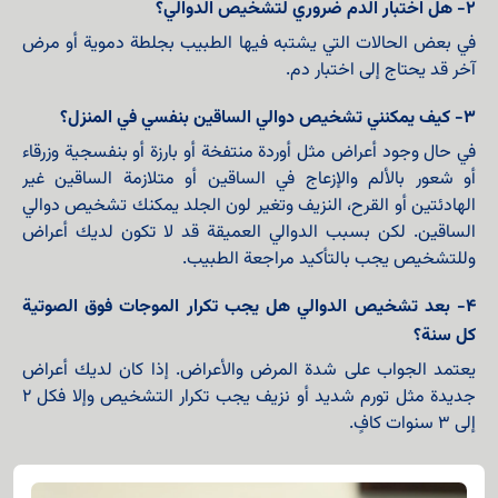
٢- هل اختبار الدم ضروري لتشخيص الدوالي؟
في بعض الحالات التي يشتبه فيها الطبيب بجلطة دموية أو مرض
آخر قد يحتاج إلى اختبار دم.
٣- كيف يمكنني تشخيص دوالي الساقين بنفسي في المنزل؟
في حال وجود أعراض مثل أوردة منتفخة أو بارزة أو بنفسجية وزرقاء
أو شعور بالألم والإزعاج في الساقين أو متلازمة الساقين غير
الهادئتين أو القرح، النزيف وتغير لون الجلد يمكنك تشخيص دوالي
الساقين. لكن بسبب الدوالي العميقة قد لا تكون لديك أعراض
وللتشخيص يجب بالتأكيد مراجعة الطبيب.
٤- بعد تشخيص الدوالي هل يجب تكرار الموجات فوق الصوتية
كل سنة؟
يعتمد الجواب على شدة المرض والأعراض. إذا كان لديك أعراض
جديدة مثل تورم شديد أو نزيف يجب تكرار التشخيص وإلا فكل ٢
إلى ٣ سنوات كافٍ.