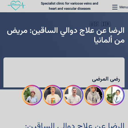
Specialist clinic for varicose veins and
Menu
heart and vascular diseases
🇺🇸
🇮🇷
الرضا عن علاج دوالي الساقين: مريض
من ألمانيا
الرئيسية
عيادة دوالي الأوردة
رضی المرضى
عيادة القلب
المحتوى الطبي
طرق الاتصال
حجز موعد
الرضا عن علاج دوالي الساقين: