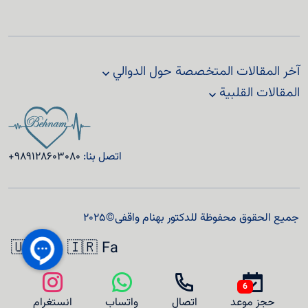
آخر المقالات المتخصصة حول الدوالي
المقالات القلبية
اتصل بنا:
+989128603080
جميع الحقوق محفوظة للدكتور بهنام واقفی© 2025
🇺🇸 En
🇮🇷 Fa
6
حجز موعد
اتصال
واتساب
انستغرام