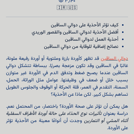
3,140
🇮🇷
🇺🇸
كيف تؤثر الأحذية على دوالي الساقين
أفضل الأحذية لدوالي الساقين والقصور الوريدي
أحذية العمل لدوالي الساقين
نصائح إضافية للوقاية من دوالي الساقين
دوالي الساقين
قد تظهر كأوردة بارزة وملتوية أو أوردة رفيعة ملونة،
غالبًا في الساقين وقد تكون مزعجة بصريًا. ببساطة تتشكل دوالي
الساقين عندما يصبح ضغط وتدفق الدم في الأوردة غير متوازن
بسبب خلل أو ضعف في وظيفتها. عوامل مثل الوراثة، الحمل،
السمنة، التقدم في العمر، قلة الحركة أو الوقوف والجلوس الطويل
تساهم بشكل كبير. لكن ماذا عن الأحذية؟
هل يمكن أن تؤثر على صحة الأوردة؟ باختصار، من المحتمل نعم.
دراسة بعنوان
تأثيرات نوع الحذاء على حالة أوردة الأطراف السفلية
أثناء المشي أو التمارين
وجدت أن أنواعًا معينة من الأحذية تؤثر
على الأوردة.