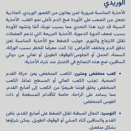
الوريدي
الأحذية المناسبة ضرورية لمن يعانون من القصور الوريدي. الجاذبية
تجعل من الصعب على الأوردة ضخ الدم لأعلى نحو القلب. الأحذية
السيئة قد تزيد هذا التحدي مما يسبب تورمًا، ألمًا وتشوه الأوردة
بسبب ضعف الدورة الدموية. الأحذية المريحة التي تدعم العضلات
تقلل الانزعاج والتورم. جوارب الضغط مع الأحذية المناسبة تعزز
تدفق الدم وتخفف الأعراض. إذا كنت معرضًا للخطر بسبب الوراثة،
السمنة، الحمل أو الجلوس/الوقوف الطويل أو تعاني من دوالي
الساقين، ضع هذه النصائح في الاعتبار عند شراء الأحذية:
كعب منخفض ومتين
: الكعب المنخفض يعزز حركة القدم
الصحية. تجنب الكعب العالي أو المسطح تمامًا. الكعب
المنخفض يخلق قوسًا طبيعيًا من الكعب إلى أصابع القدم،
مما يساعد على الراحة، خاصة للأقدام المسطحة أو ذات
القوس المنخفض.
التوسيد
: النعال المبطنة تقلل الضغط على أصابع القدم، باطن
القدم والساقين أثناء المشي أو الوقوف الطويل. يمكن شراؤها
بشكل منفصل.