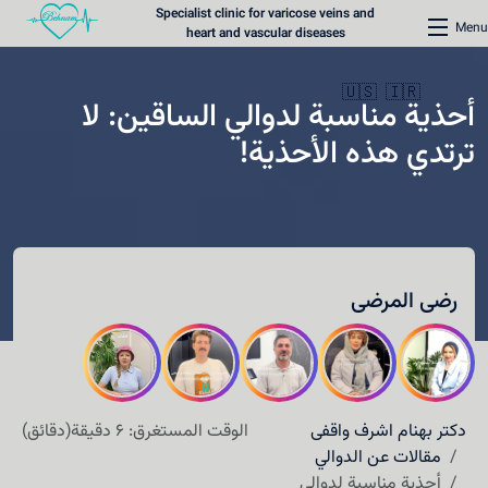
Specialist clinic for varicose veins and
Menu
heart and vascular diseases
🇺🇸
🇮🇷
أحذية مناسبة لدوالي الساقين: لا
ترتدي هذه الأحذية!
الرئيسية
عيادة دوالي الأوردة
رضی المرضى
عيادة القلب
المحتوى الطبي
طرق الاتصال
دکتر بهنام اشرف واقفی
الوقت المستغرق: 6 دقيقة(دقائق)
حجز موعد
مقالات عن الدوالي
أحذية مناسبة لدوالي