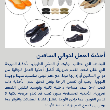
أحذية العمل لدوالي الساقين
للوظائف التي تتطلب الوقوف أو المشي الطويل، الأحذية المريحة
التي تقلل ضغط القدم ضرورية. أفضل أحذية العمل للوقاية من
دوالي الساقين أو إدارتها مرنة، مع دعم قوس مناسب، متينة وجيدة
التهوية. يجب أن تضمن الراحة وتعزز تدفق الدم. الأحذية ذات
كعب 3-5 سم، مساحة داخلية كافية وتوسيد لتقليل الضغط
ضرورية. الأحذية المسطحة بدون كعب قد تبدو مريحة لكنها لا
تدعم القوس، مما يؤذي الأوردة بتقليل نشاط العضلات والأوتار مما
يؤدي إلى تجمع الدم وزيادة ضغط الأوردة.