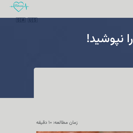
🇸🇦
🇺🇸
 نپوشید!
زمان مطالعه: 10 دقیقه