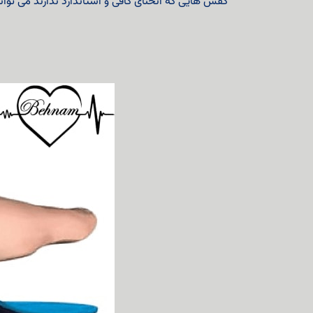
کفش هایی که انحنای کافی و استاندارد ندارند می توانند