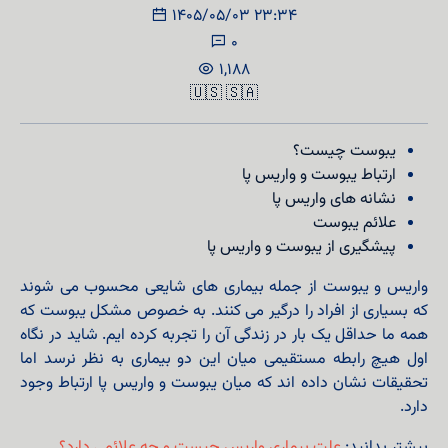
1405/05/03 23:34
0
1,188
🇺🇸
🇸🇦
یبوست چیست؟
ارتباط یبوست و واریس پا
نشانه های واریس پا
علائم یبوست
پیشگیری از یبوست و واریس پا
واریس و یبوست از جمله بیماری های شایعی محسوب می شوند
که بسیاری از افراد را درگیر می کنند. به خصوص مشکل یبوست که
همه ما حداقل یک بار در زندگی آن را تجربه کرده ایم. شاید در نگاه
اول هیچ رابطه مستقیمی میان این دو بیماری به نظر نرسد اما
تحقیقات نشان داده اند که میان یبوست و واریس پا ارتباط وجود
دارد.
بیشتر بدانید:
علت بیماری واریس چیست و چه علائمی دارد؟