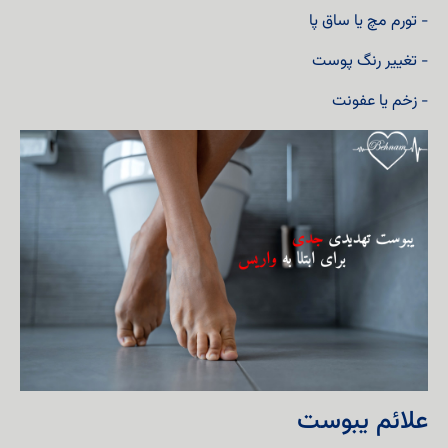
- تورم مچ یا ساق پا
- تغییر رنگ پوست
- زخم یا عفونت
علائم یبوست