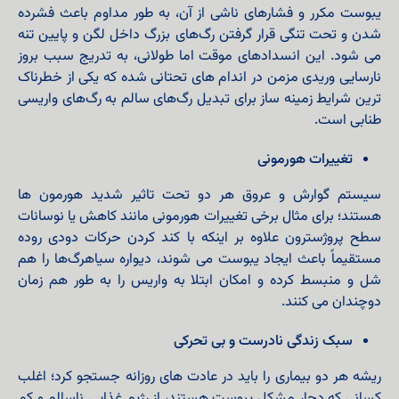
یبوست مکرر و فشارهای ناشی از آن، به طور مداوم باعث فشرده
شدن و تحت تنگی قرار گرفتن رگ‌های بزرگ داخل لگن و پایین‌ تنه
می‌ شود. این انسدادهای موقت اما طولانی، به تدریج سبب بروز
نارسایی وریدی مزمن در اندام‌ های تحتانی شده که یکی از خطرناک‌
ترین شرایط زمینه‌ ساز برای تبدیل رگ‌های سالم به رگ‌های واریسی
طنابی است.
تغییرات هورمونی
سیستم گوارش و عروق هر دو تحت تاثیر شدید هورمون‌ ها
هستند؛ برای مثال برخی تغییرات هورمونی مانند کاهش یا نوسانات
سطح پروژسترون علاوه بر اینکه با کند کردن حرکات دودی روده
مستقیماً باعث ایجاد یبوست می‌ شوند، دیواره سیاهرگ‌ها را هم
شل و منبسط کرده و امکان ابتلا به واریس را به طور هم‌ زمان
دوچندان می‌ کنند.
سبک زندگی نادرست و بی‌ تحرکی
ریشه هر دو بیماری را باید در عادت‌ های روزانه جستجو کرد؛ اغلب
کسانی که دچار مشکل یبوست هستند، از رژیم غذایی ناسالم و کم‌