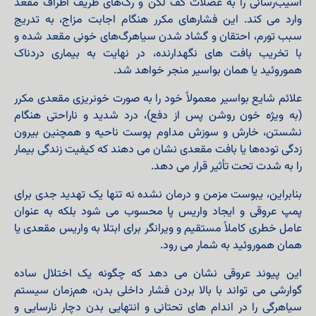
آسیب‌رسانی را به عضلات کف لگن و رگ‌های ظریف اطراف مقعد
وارد می‌ کند. این فشارهای مکرر هنگام اجابت مزاج، به تدریج
سبب تورم، احتقان و گشاد شدن سیاهرگ‌های خونی مقعد شده و
با تخریب بافت‌ های نگهدارنده، در نهایت به بیماری دردناک
هموروئید یا همان بواسیر منجر خواهد شد.
علائم شایع بواسیر معمولاً خود را به صورت خونریزی مقعدی مکرر
(به ویژه خون روشن پس از دفع)، درد شدید و ناراحتی هنگام
نشستن، خارش و سوزش مداوم پوست ناحیه و همچنین بیرون‌
زدگی توده‌ها یا بافت مقعدی نشان می‌ دهند که کیفیت زندگی بیمار
را به شدت تحت تأثیر قرار می‌ دهد.
بنابراین، یبوست مزمن و درمان‌ نشده نه تنها یک تهدید جدی برای
پمپ عروقی و ایجاد واریس پا محسوب می‌ شود بلکه به عنوان
عامل خطری کاملاً مستقیم و ویرانگر برای ابتلا به واریس مقعدی یا
همان هموروئید به شمار می‌ رود.
این پیوند عروقی نشان می‌ دهد که چگونه یک اختلال ساده
گوارشی می‌ تواند با بالا بردن فشار داخلی بدن، هم‌زمان سیستم
سیاهرگی را در اندام‌ های تحتانی و انتهایی بدن دچار نارسایی و