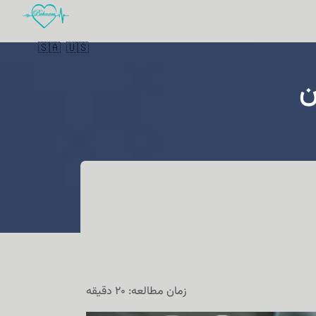
🇸🇦
🇺🇸
ن
زمان مطالعه: 20 دقیقه