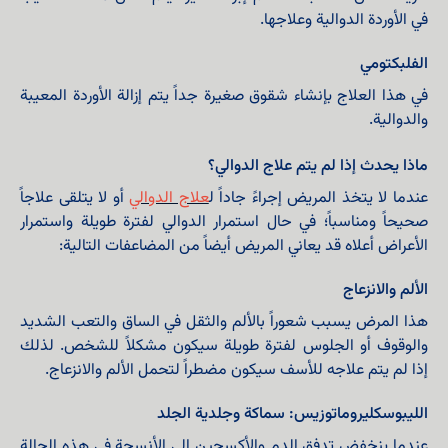
في الأوردة الدوالية وعلاجها.
الفلبكتومي
في هذا العلاج بإنشاء شقوق صغيرة جداً يتم إزالة الأوردة المعيبة
والدوالية.
ماذا يحدث إذا لم يتم علاج الدوالي؟
عندما لا يتخذ المريض إجراءً جاداً ل
علاج الدوالي
أو لا يتلقى علاجاً
صحيحاً ومناسباً؛ في حال استمرار الدوالي لفترة طويلة واستمرار
الأعراض أعلاه قد يعاني المريض أيضاً من المضاعفات التالية:
الألم والانزعاج
هذا المرض يسبب شعوراً بالألم والثقل في الساق والتعب الشديد
والوقوف أو الجلوس لفترة طويلة سيكون مشكلاً للشخص. لذلك
إذا لم يتم علاجه للأسف سيكون مضطراً لتحمل الألم والانزعاج.
الليبوسكليروماتوزيس: سماكة وجلدية الجلد
عندما ينخفض تدفق الدم والأكسجين إلى الأنسجة في هذه الحالة