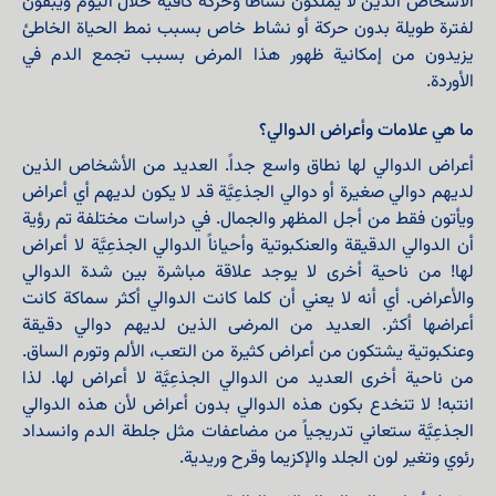
الأشخاص الذين لا يملكون نشاطاً وحركة كافية خلال اليوم ويبقون
لفترة طويلة بدون حركة أو نشاط خاص بسبب نمط الحياة الخاطئ
يزيدون من إمكانية ظهور هذا المرض بسبب تجمع الدم في
الأوردة.
ما هي علامات وأعراض الدوالي؟
أعراض الدوالي لها نطاق واسع جداً. العديد من الأشخاص الذين
لديهم دوالي صغيرة أو دوالي الجذعِیَّة قد لا يكون لديهم أي أعراض
ويأتون فقط من أجل المظهر والجمال. في دراسات مختلفة تم رؤية
أن الدوالي الدقيقة والعنكبوتية وأحياناً الدوالي الجذعِیَّة لا أعراض
لها! من ناحية أخرى لا يوجد علاقة مباشرة بين شدة الدوالي
والأعراض. أي أنه لا يعني أن كلما كانت الدوالي أكثر سماكة كانت
أعراضها أكثر. العديد من المرضى الذين لديهم دوالي دقيقة
وعنكبوتية يشتكون من أعراض كثيرة من التعب، الألم وتورم الساق.
من ناحية أخرى العديد من الدوالي الجذعِیَّة لا أعراض لها. لذا
انتبه! لا تنخدع بكون هذه الدوالي بدون أعراض لأن هذه الدوالي
الجذعِیَّة ستعاني تدريجياً من مضاعفات مثل جلطة الدم وانسداد
رئوي وتغير لون الجلد والإكزيما وقرح وريدية.