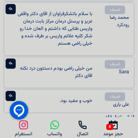
ضيف
با سلام باتشکرفراوان از اقای دکتر واقفی
محمد رضا
عزیز و پرسنل درمان مرکز بابت درمان
رودکرد
واریس طنابی که داشتم و العان خدا رو
شکر کلیه علائم واریس بر طرف شده و
خیلی راضی هستم
ضيف
من خیلی راضی بودم دستتون درد نکنه
Sara
اقای دکتر
ضيف
خوب و مفید بود.
علی یاری
انشر تعليقك
8
حجز موعد
اتصال
واتساب
انستغرام
اسم