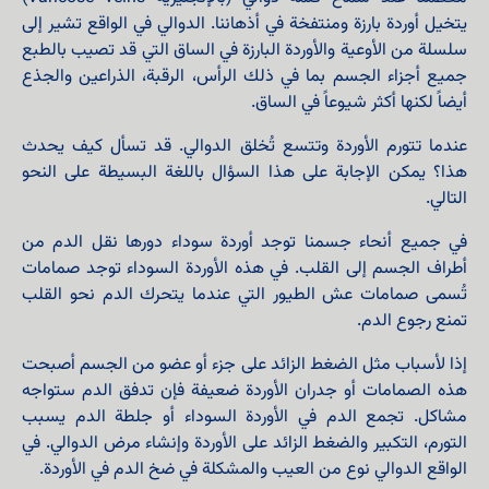
يتخيل أوردة بارزة ومنتفخة في أذهاننا. الدوالي في الواقع تشير إلى
سلسلة من الأوعية والأوردة البارزة في الساق التي قد تصيب بالطبع
جميع أجزاء الجسم بما في ذلك الرأس، الرقبة، الذراعين والجذع
أيضاً لكنها أكثر شيوعاً في الساق.
عندما تتورم الأوردة وتتسع تُخلق الدوالي. قد تسأل كيف يحدث
هذا؟ يمكن الإجابة على هذا السؤال باللغة البسيطة على النحو
التالي.
في جميع أنحاء جسمنا توجد أوردة سوداء دورها نقل الدم من
أطراف الجسم إلى القلب. في هذه الأوردة السوداء توجد صمامات
تُسمى صمامات عش الطيور التي عندما يتحرك الدم نحو القلب
تمنع رجوع الدم.
إذا لأسباب مثل الضغط الزائد على جزء أو عضو من الجسم أصبحت
هذه الصمامات أو جدران الأوردة ضعيفة فإن تدفق الدم ستواجه
مشاكل. تجمع الدم في الأوردة السوداء أو جلطة الدم يسبب
التورم، التكبير والضغط الزائد على الأوردة وإنشاء مرض الدوالي. في
الواقع الدوالي نوع من العيب والمشكلة في ضخ الدم في الأوردة.