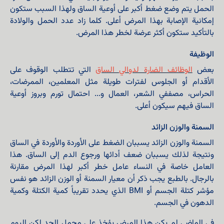
الحمل يتم وضع ضغط أكبر على أوعية الساق ولهذا السبب ستكون
إمكانية الإصابة بهذا المرض أعلى. كلما زاد عدد الحمل والولادة
بالتأكيد ستكون أكثر عرضة لخطر هذا المرض.
الوظيفة
بعض
الوظائف الضارة لدوالي الساق
التي تتطلب الوقوف على
الأقدام أو الجلوس لفترات طويلة مثل المعلمين، الممرضات،
الحراس، مصففي الشعر، العمال و... احتمال تورم وبروز أوعية
الساق فيهم سيكون أعلى.
السمنة والوزن الزائد
السمنة والوزن الزائد يسببان الضغط على الأوردة والأوردة في الساق
ونتيجة لذلك يسببان ضعف أدائها ورجوع الدم إلى الساق. هذا
العامل خاصة في النساء عامل خطر أكبر لهذا المرض مقارنة
بالرجال. بالطبع يجب ذكر أن معيار السمنة أو الوزن الزائد هو نفس
مؤشر كتلة الجسم أو BMI الذي يحدد تقريباً كمية الكتلة وكمية
الدهون في الجسم.
في الماضي لم يكن هذا المرض يؤخذ على محمل الجد لكن اليوم