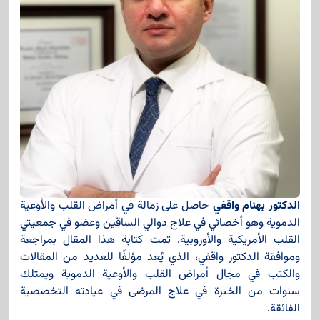
الدكتور بهنام واقفي
حاصل على زمالة في أمراض القلب والأوعية
الدموية وهو أخصائي في علاج دوالي الساقين وعضو في جمعيتي
القلب الأمريكية والأوروبية. تمت كتابة هذا المقال بمراجعة
وموافقة الدكتور واقفي، الذي يُعد مؤلفًا للعديد من المقالات
والكتب في مجال أمراض القلب والأوعية الدموية ويمتلك
سنوات من الخبرة في علاج المرضى في عيادته التخصصية
الفائقة.