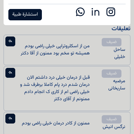
استشارة طبية
تعليقات
ضيف
من از اسکلروتراپی خیلی راضی بودم
ساحل
همیشه تو مخم بود ممنون از آقا دکتر
خلیلی
ضيف
قبل از درمان خیلی درد داشتم الان
مرضیه
درمان شدم درد پام کاملا برطرف شد و
ساریخانی
خیلی راضی ام از کاری ک انجام دادم
ممنونم از آقای دکتر
ضيف
ممنون از کادر درمان خیلی راضی بودم
نرگس انیش