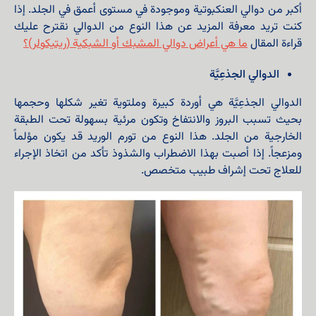
أكبر من دوالي العنكبوتية وموجودة في مستوى أعمق في الجلد. إذا
كنت تريد معرفة المزيد عن هذا النوع من الدوالي نقترح عليك
قراءة المقال
ما هي أعراض دوالي المشبك أو الشبكية (ريتيكولر)؟
الدوالي الجذعِیَّة
الدوالي الجذعِیَّة هي أوردة كبيرة وملتوية تغير شكلها وحجمها
بحيث تسبب البروز والانتفاخ وتكون مرئية بسهولة تحت الطبقة
الخارجية من الجلد. هذا النوع من تورم الوريد قد يكون مؤلماً
ومزعجاً. إذا أصبت بهذا الاضطراب والشذوذ تأكد من اتخاذ الإجراء
للعلاج تحت إشراف طبيب متخصص.