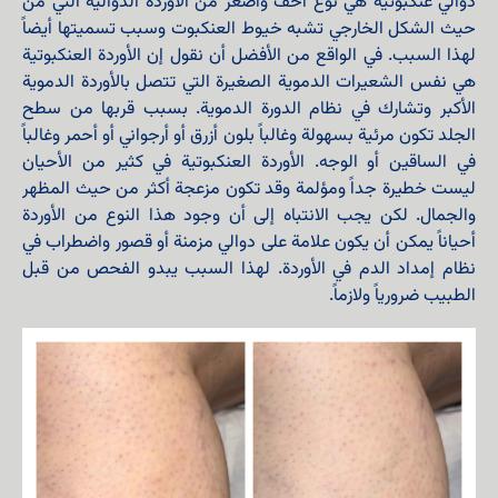
دوالي عنكبوتية هي نوع أخف وأصغر من الأوردة الدوالية التي من
حيث الشكل الخارجي تشبه خيوط العنكبوت وسبب تسميتها أيضاً
لهذا السبب. في الواقع من الأفضل أن نقول إن الأوردة العنكبوتية
هي نفس الشعيرات الدموية الصغيرة التي تتصل بالأوردة الدموية
الأكبر وتشارك في نظام الدورة الدموية. بسبب قربها من سطح
الجلد تكون مرئية بسهولة وغالباً بلون أزرق أو أرجواني أو أحمر وغالباً
في الساقين أو الوجه. الأوردة العنكبوتية في كثير من الأحيان
ليست خطيرة جداً ومؤلمة وقد تكون مزعجة أكثر من حيث المظهر
والجمال. لكن يجب الانتباه إلى أن وجود هذا النوع من الأوردة
أحياناً يمكن أن يكون علامة على دوالي مزمنة أو قصور واضطراب في
نظام إمداد الدم في الأوردة. لهذا السبب يبدو الفحص من قبل
الطبيب ضرورياً ولازماً.