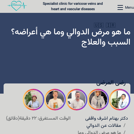
Specialist clinic for varicose veins and
Menu
heart and vascular diseases
🇺🇸
🇮🇷
ما هو مرض الدوالي وما هي أعراضه؟
السبب والعلاج
الرئيسية
عيادة دوالي الأوردة
رضی المرضى
عيادة القلب
المحتوى الطبي
طرق الاتصال
دکتر بهنام اشرف واقفی
الوقت المستغرق: 22 دقيقة(دقائق)
حجز موعد
مقالات عن الدوالي
ما هو مرض الدوالي وما