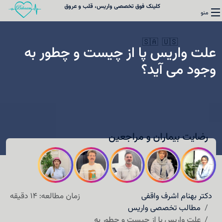
کلینک فوق تخصصی واریس، قلب و عروق
منو
🇸🇦
🇺🇸
علت واریس پا از چیست و چطور به
وجود می آید؟
واریس
قلب
رضایت بیماران و مراجعین
کلینیک فوق تخصصی واریس
نوبت‌دهی
درباره دکتر واقفی
دکتر بهنام اشرف واقفی
زمان مطالعه: 14 دقیقه
مطالب تخصصی واریس
تماس با ما
علت واریس پا از چیست و چطور به