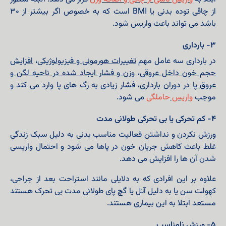
از چاقی توده بدنی یا BMI است که به خصوص اگر بیشتر از ۳۰
باشد می تواند باعث واریس شود.
۳- بارداری
در بارداری سه عامل مهم
تغییرات هورمونی و فیزیولوژیکی
،
افزایش
حجم خون داخل عروقی
،
وزن و فشار ایجاد شده در ناحیه لگن و
عروق پا
در دوران بارداری، فشار زیادی به رگ های پا وارد می کند و
موجب
واریس
حاملگی
می شود.
۴- کم تحرکی یا بی تحرکی طولانی مدت
ورزش نکردن و نداشتن فعالیت مناسب بدنی به دلیل سبک زندگی
غلط باعث کاهش جریان خون در پاها می شود و احتمال واریسی
شدن آن ها را افزایش می دهد.
علاوه بر این افرادی که به دلایلی مانند استراحت بعد از جراحی،
کهولت سن یا به دلیل آتل یا گچ پای طولانی مدت بی تحرک هستند
مستعد ابتلا به این بیماری هستند.
۵- ورزش نامناسب