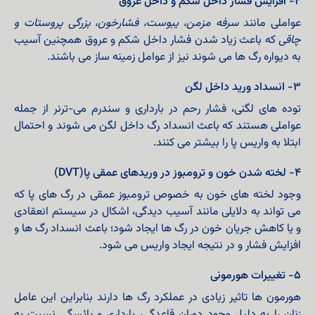
۲- افزایش فشار داخل شکم و داخل عروق
عواملی مانند
سرفه مزمن، یبوست، فشارخون، بزرگی پروستات و
چاقی
که باعث زیاد شدن فشار داخل شکم و عروق همچنین آسیب
به دیواره رگ ها می شوند نیز از عوامل زمینه ساز می باشند.
۳- انسداد ورید داخل لگن
توده های لگنی، فشار رحم در بارداری و سندرم می-ترنر از جمله
عواملی هستند که باعث انسداد رگ داخل لگن می شوند و احتمال
ابتلا به واریس پا را بیشتر می کنند.
۴- لخته شدن خون و ترومبوز در وریدهای عمقی پا(DVT)
وجود لخته های خون به خصوص ترومبوز عمقی در رگ های پا که
می تواند به دلایلی مانند آسیب دیدگی، اشکال در سیستم انعقادی
و یا کاهش جریان خون در رگ ها ایجاد شود؛ باعث انسداد رگ ها و
افزایش فشار و در نتیجه ایجاد واریس می شود.
۵- تغییرات هورمونی
هورمون ها تاثیر زیادی در عملکرد رگ ها دارند بنابراین این عامل
زنان را به دلیل وجود دوران قاعدگی، بارداری و یائسگی نسبت به