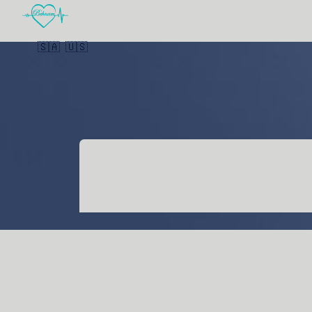
🇸🇦
🇺🇸