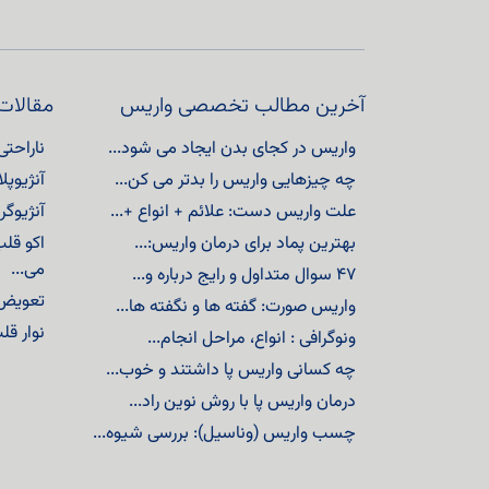
آخرین مطالب تخصصی واریس
مقالات
واریس در کجای بدن ایجاد می شود...
ناراحتی
چه چیزهایی واریس را بدتر می کن...
آنژیوپلاست
علت واریس دست: علائم + انواع +...
آنژیوگر
بهترین پماد برای درمان واریس:...
اکو ق
می...
۴۷ سوال متداول و رایج درباره و...
تعویض 
واریس صورت: گفته ها و نگفته ها...
نوار قلب (ECG) یا الکتر
ونوگرافی : انواع، مراحل انجام...
چه کسانی واریس پا داشتند و خوب...
درمان واریس پا با روش نوین راد...
چسب واریس (وناسیل): بررسی شیوه...