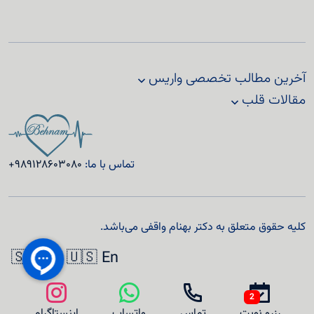
آخرین مطالب تخصصی واریس
مقالات قلب
تماس با ما:
+989128603080
کلیه حقوق متعلق به دکتر بهنام واقفی می‌باشد.
🇸🇦 Ar
🇺🇸 En
2
رزرو نوبت
تماس
واتساپ
اینستاگرام