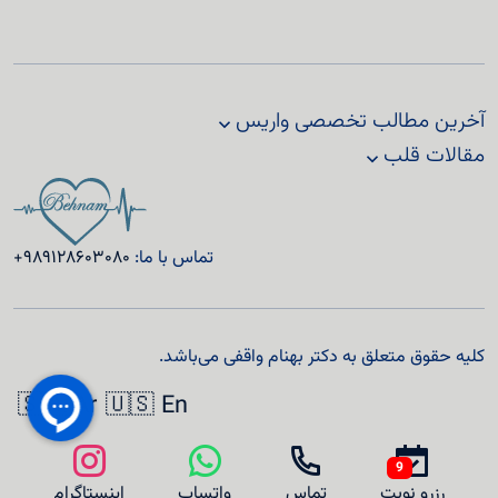
آخرین مطالب تخصصی واریس
مقالات قلب
تماس با ما:
+989128603080
کلیه حقوق متعلق به دکتر بهنام واقفی می‌باشد.
🇸🇦 Ar
🇺🇸 En
9
رزرو نوبت
تماس
واتساپ
اینستاگرام