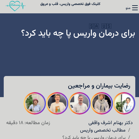
کلینک فوق تخصصی واریس، قلب و عروق
منو
🇸🇦
🇺🇸
برای درمان واریس پا چه باید کرد؟
واریس
قلب
رضایت بیماران و مراجعین
کلینیک فوق تخصصی واریس
نوبت‌دهی
درباره دکتر واقفی
دکتر بهنام اشرف واقفی
زمان مطالعه: 18 دقیقه
مطالب تخصصی واریس
تماس با ما
برای درمان واریس پا چه باید کرد؟