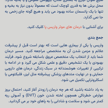
هیچ عنوان نیازی به بستری شدن، بیهوشی عمومی و یا بخیه‌ ندارد.
محل برش‌ ها به‌ قدری کوچک است که معمولاً بدون نیاز به بخیه و
تنها با یک پانسمان ساده بهبود می‌ یابد و هیچ‌ گونه جای زخمی به
جا نمی‌ گذارد.
برای آشنایی با
درمان های موثر واریس پا
کلیک کنید.
جمع بندی
واریس پا یکی از بیماری هایی است که بهتر است قبل از پیشرفت
علائم و مزمن شدن آن به متخصص مراجعه کنید. مسیر درمان
شما باید از انتخاب یک متخصص عروق باسابقه شروع شود. فرآیند
بهبودی با یک تشخیص دقیق و علمی شکل می‌ گیرد و در ادامه با
ترکیبی از تغییرات هوشمندانه در سبک زندگی، درمان‌ های دارویی
حمایتی و در نهایت متدهای پزشکی پیشرفته مثل لیزر، فلبکتومی یا
اسکلروتراپی تکمیل می‌ شود.
به یاد داشته باشید که هر چه درمان را زودتر آغاز کنید، احتمال بروز
عوارض خطرناکی همچون لخته شدن خون (DVT) و آمبولی ریه
کمتر می شود و سلامت و شادابی را به پاهای خود بر می گردانید.