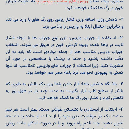
سواری، یوگا، شنا و
ورزش های مناسب واریس پا
به تقویت جریان
خون در رگ ها کمک خواهند کرد.
۲- کاهش وزن: اضافه وزن، فشار زیادی روی رگ های پا وارد می کند
و بنابراین احتمال ابتلا به واریس را بالا می برد.
۳- استفاده از جوراب واریس: این نوع جوراب ها با ایجاد فشار
ثابت در پاها باعث بهبود گردش خون در عروق می شوند. انتخاب
جوراب واریس مناسب هم از جمله مواردی است که باید به آن
دقت داشته باشید و حتما با پزشک یا متخصص در مورد آن
مشورت کنید. زیرا استفاده از جوراب های واریسی نامناسب، نه تنها
کمکی به بهبودی نخواهد کرد بلکه مضر هم خواهد بود.
۴- بالا نگه داشتن پاها: قرار دادن پاها روی یک بالش به طوری که
بالاتر از سطح قلب قرار بگیرند؛ به مدت چند بار در طول روز به
کاهش تورم و فشار روی رگ ها کمک خواهد کرد.
۴- اجتناب از ایستادن یا نشستن طولانی مدت: بهتر است هر نیم
ساعت یک بار موقعیت بدن خود را از حالت ایستاده یا نشسته
تغییر دهید. چند قدم راه بروید و یا در صورت امکان مانند روش